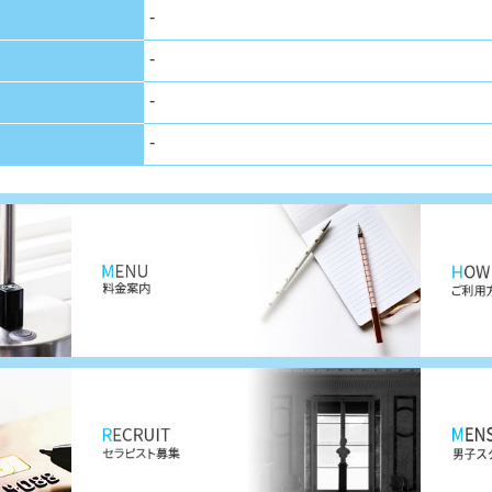
-
-
-
-