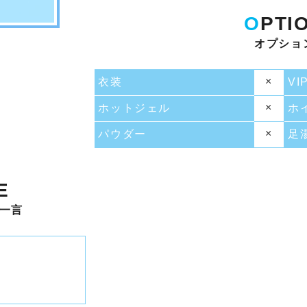
O
PTI
オプショ
×
衣装
VI
×
ホットジェル
ホ
×
パウダー
足
E
一言