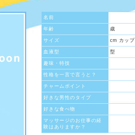
名前
年齢
歳
サイズ
cm カップ
血液型
型
趣味・特技
性格を一言で言うと？
チャームポイント
好きな男性のタイプ
好きな食べ物
マッサージのお仕事の経
験はありますか？