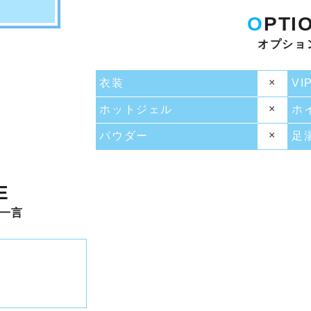
O
PTI
オプショ
×
衣装
VI
×
ホットジェル
ホ
×
パウダー
足
E
一言