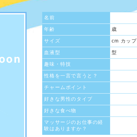
名前
年齢
歳
サイズ
cm カップ
血液型
型
趣味・特技
性格を一言で言うと？
チャームポイント
好きな男性のタイプ
好きな食べ物
マッサージのお仕事の経
験はありますか？