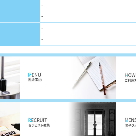
-
-
-
-