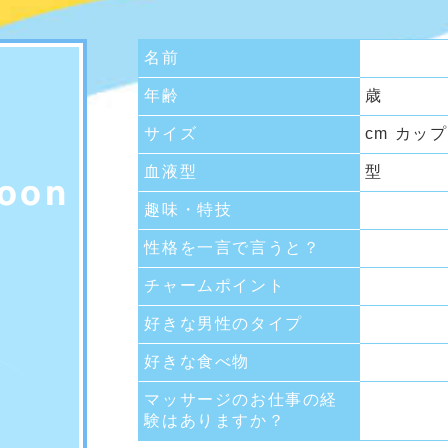
名前
年齢
歳
サイズ
cm カップ
血液型
型
趣味・特技
性格を一言で言うと？
チャームポイント
好きな男性のタイプ
好きな食べ物
マッサージのお仕事の経
験はありますか？