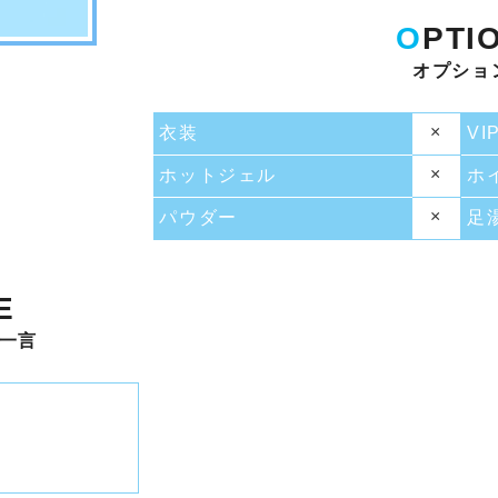
O
PTI
オプショ
×
衣装
VI
×
ホットジェル
ホ
×
パウダー
足
E
一言