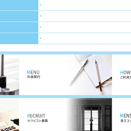
-
-
-
-